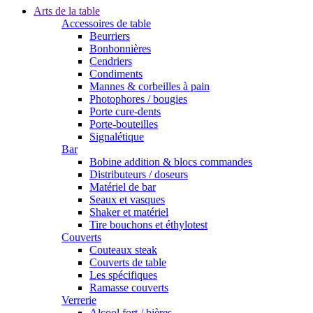
Arts de la table
Accessoires de table
Beurriers
Bonbonnières
Cendriers
Condiments
Mannes & corbeilles à pain
Photophores / bougies
Porte cure-dents
Porte-bouteilles
Signalétique
Bar
Bobine addition & blocs commandes
Distributeurs / doseurs
Matériel de bar
Seaux et vasques
Shaker et matériel
Tire bouchons et éthylotest
Couverts
Couteaux steak
Couverts de table
Les spécifiques
Ramasse couverts
Verrerie
Alcool fort / bières