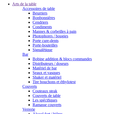
Arts de la table
Accessoires de table
Beurriers
Bonbonnières
Cendriers
Condiments
Mannes & corbeilles à pain
Photophores / bougies
Porte cure-dents
Porte-bouteilles
Signalétique
Bar
Bobine addition & blocs commandes
Distributeurs / doseurs
Matériel de bar
Seaux et vasques
Shaker et matériel
Tire bouchons et éthylotest
Couverts
Couteaux steak
Couverts de table
Les spécifiques
Ramasse couverts
Verrerie
Alcool fort / bières