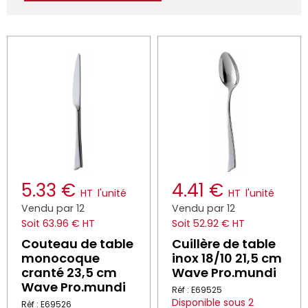
5.33 €
4.41 €
HT
l'unité
HT
l'unité
Vendu par 12
Vendu par 12
Soit 63.96 € HT
Soit 52.92 € HT
Couteau de table
Cuillère de table
monocoque
inox 18/10 21,5 cm
cranté 23,5 cm
Wave Pro.mundi
Wave Pro.mundi
Réf : E69525
Disponible sous 2
Réf : E69526