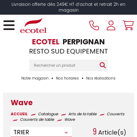
Panneau de gestion des cookies
Livraison offerte dès 249€ HT d’achat et retrait 2h en
magasin
ECOTEL
PERPIGNAN
RESTO SUD EQUIPEMENT
Notre magasin
Nos horaires
Nos réalisations
Wave
ACCUEIL
Catalogue
Arts de la table
Couverts
Couverts de table
Wave
9
TRIER
Article(s)