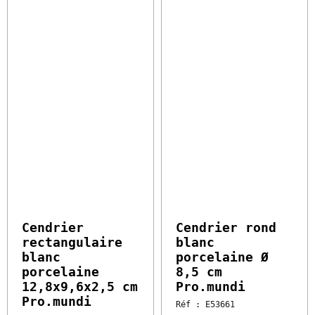
3.99 €
2.85 €
HT
l'unité
HT
l'unité
Vendu par 12
Vendu par 24
Soit 47.88 € HT
Soit 68.40 € HT
Cendrier
Cendrier rond
rectangulaire
blanc porcelaine
blanc porcelaine
Ø 8,5 cm
12,8x9,6x2,5 cm
Pro.mundi
Pro.mundi
Réf : E53661
Disponible sous 2 à 5
Réf : E53660
jours
Disponible sous 2 à 5