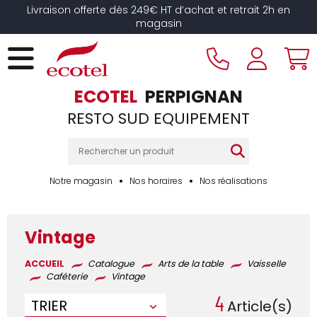
Panneau de gestion des cookies
Livraison offerte dès 249€ HT d’achat et retrait 2h en
magasin
ECOTEL
PERPIGNAN
RESTO SUD EQUIPEMENT
Notre magasin
Nos horaires
Nos réalisations
Vintage
ACCUEIL
Catalogue
Arts de la table
Vaisselle
Caféterie
Vintage
4
TRIER
Article(s)