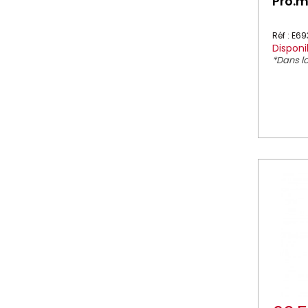
Pro.
Réf : E6
Disponi
*Dans la