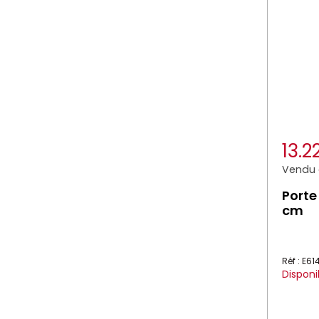
13.2
Vendu à
Porte
cm
Réf : E6
Disponi