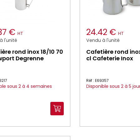
.37 €
24.42 €
HT
HT
 l'unité
Vendu à l'unité
ière rond inox 18/10 70
Cafetière rond ino
wport Degrenne
cl Cafeterie Inox
13217
Réf : E69357
ble sous 2 à 4 semaines
Disponible sous 2 à 5 jou