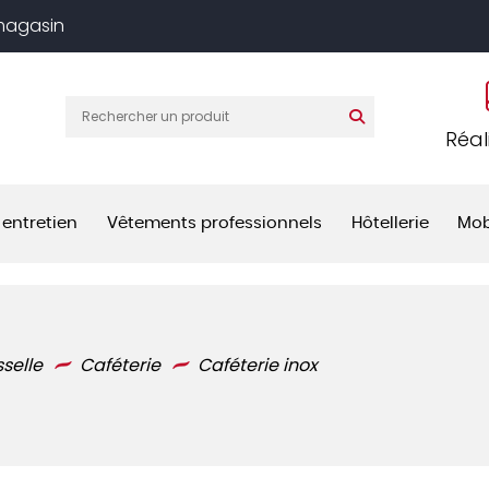
 magasin
Réal
 entretien
Vêtements professionnels
Hôtellerie
Mob
sselle
Caféterie
Caféterie inox