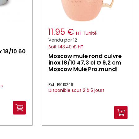
11.95 €
HT
l'unité
Vendu par 12
Soit 143.40 € HT
x 18/10 60
Moscow mule rond cuivre
inox 18/10 47,3 cl Ø 9,2 cm
Moscow Mule Pro.mundi
Réf : E1013246
rs
Disponible sous 2 à 5 jours