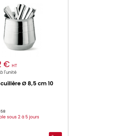
2 €
HT
 l'unité
 cuillère Ø 8,5 cm 10
1458
ble sous 2 à 5 jours