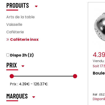
PRODUITS
Arts de la table
Vaisselle
Caféterie
Caféterie inox
4.3
Dispo 2h (2)
Vendu 
PRIX
Soit 17
Boule
Prix :
4.39€
-
126.37€
Réf : E5
MARQUES
Disponi