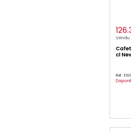
126
Vendu à
Cafet
cl Ne
Réf : E10
Disponi