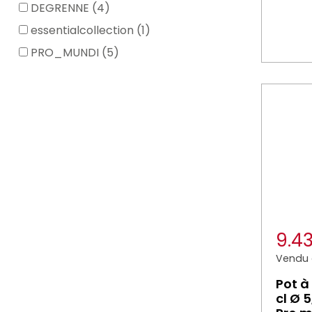
DEGRENNE (4)
essentialcollection (1)
PRO_MUNDI (5)
9.4
Vendu à
Pot à 
cl Ø 