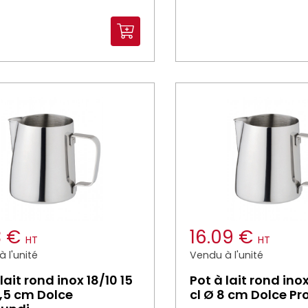
3 €
16.09 €
HT
HT
 l'unité
Vendu à l'unité
lait rond inox 18/10 15
Pot à lait rond ino
5,5 cm Dolce
cl Ø 8 cm Dolce P