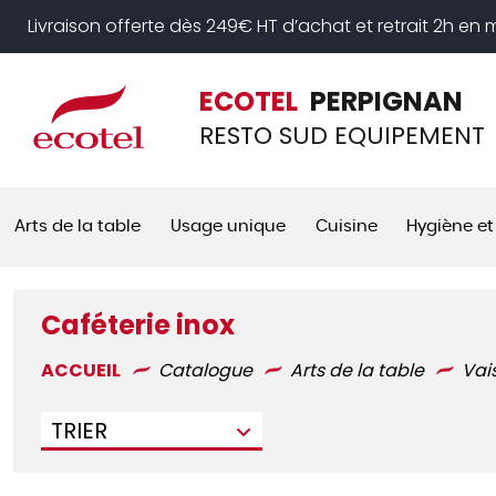
Panneau de gestion des cookies
Livraison offerte dès 249€ HT d’achat et retrait 2h en
ECOTEL
PERPIGNAN
RESTO SUD EQUIPEMENT
Arts de la table
Usage unique
Cuisine
Hygiène et
Caféterie inox
ACCUEIL
Catalogue
Arts de la table
Vai
TRIER