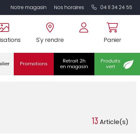
Notre magasin
Nos horaires
04 11 34 24 55
isations
S'y rendre
Panier
Retrait 2h
Produits
ilier
Promotions
en magasin
vert
13
Article(s)