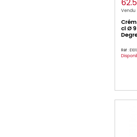
62.
Vendu à
Crémi
cl Ø 
Degr
Réf : E10
Disponi