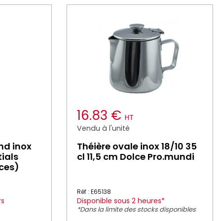
16.83 €
HT
Vendu à l'unité
nd inox
Théière ovale inox 18/10 35
tials
cl 11,5 cm Dolce Pro.mundi
èces)
Réf : E65138
rs
Disponible sous 2 heures*
*Dans la limite des stocks disponibles