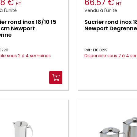
58 €
66.57 €
HT
HT
 l'unité
Vendu à l'unité
er rond inox 18/10 15
Sucrier rond inox 1
9 cm Newport
Newport Degrenne
enne
13220
Réf : E1013219
ble sous 2 à 4 semaines
Disponible sous 2 à 4 s