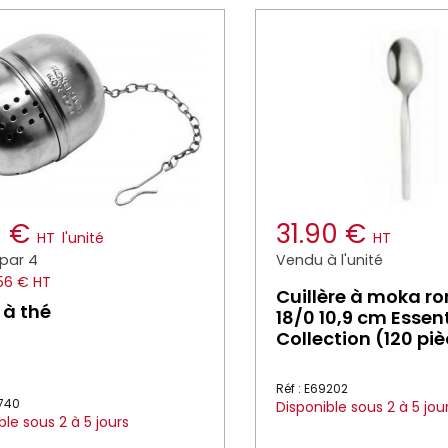
9 €
31.90 €
HT
l'unité
HT
par 4
Vendu à l'unité
.56 € HT
Cuillère à moka ro
 à thé
18/0 10,9 cm Essen
Collection (120 pi
Réf : E69202
2740
Disponible sous 2 à 5 jou
ble sous 2 à 5 jours