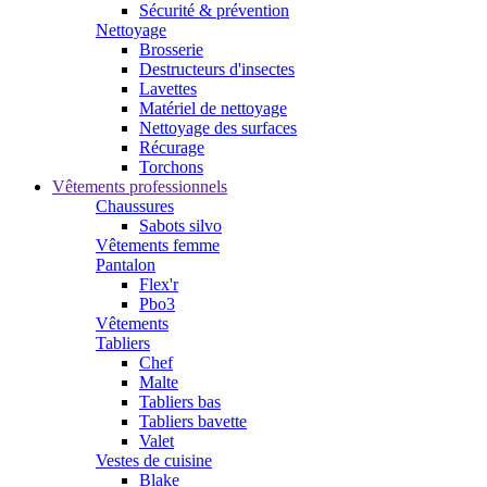
Sécurité & prévention
Nettoyage
Brosserie
Destructeurs d'insectes
Lavettes
Matériel de nettoyage
Nettoyage des surfaces
Récurage
Torchons
Vêtements professionnels
Chaussures
Sabots silvo
Vêtements femme
Pantalon
Flex'r
Pbo3
Vêtements
Tabliers
Chef
Malte
Tabliers bas
Tabliers bavette
Valet
Vestes de cuisine
Blake