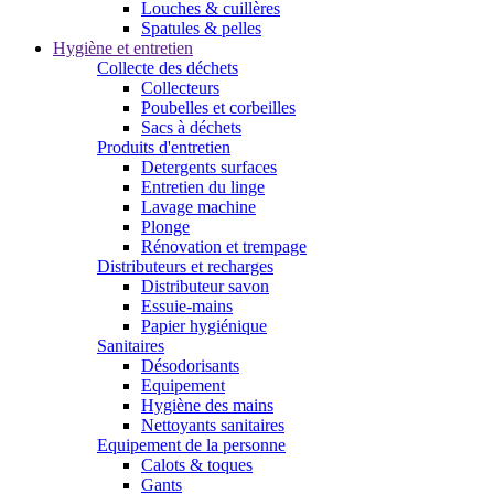
Louches & cuillères
Spatules & pelles
Hygiène et entretien
Collecte des déchets
Collecteurs
Poubelles et corbeilles
Sacs à déchets
Produits d'entretien
Detergents surfaces
Entretien du linge
Lavage machine
Plonge
Rénovation et trempage
Distributeurs et recharges
Distributeur savon
Essuie-mains
Papier hygiénique
Sanitaires
Désodorisants
Equipement
Hygiène des mains
Nettoyants sanitaires
Equipement de la personne
Calots & toques
Gants