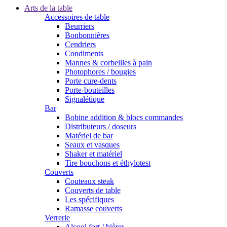
Arts de la table
Accessoires de table
Beurriers
Bonbonnières
Cendriers
Condiments
Mannes & corbeilles à pain
Photophores / bougies
Porte cure-dents
Porte-bouteilles
Signalétique
Bar
Bobine addition & blocs commandes
Distributeurs / doseurs
Matériel de bar
Seaux et vasques
Shaker et matériel
Tire bouchons et éthylotest
Couverts
Couteaux steak
Couverts de table
Les spécifiques
Ramasse couverts
Verrerie
Alcool fort / bières