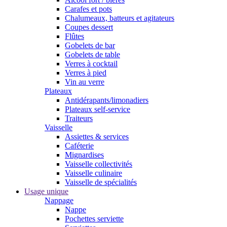
Carafes et pots
Chalumeaux, batteurs et agitateurs
Coupes dessert
Flûtes
Gobelets de bar
Gobelets de table
Verres à cocktail
Verres à pied
Vin au verre
Plateaux
Antidérapants/limonadiers
Plateaux self-service
Traiteurs
Vaisselle
Assiettes & services
Caféterie
Mignardises
Vaisselle collectivités
Vaisselle culinaire
Vaisselle de spécialités
Usage unique
Nappage
Nappe
Pochettes serviette