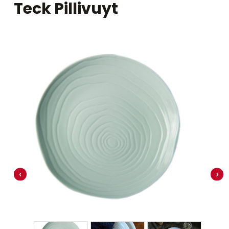
Teck Pillivuyt
‹
›