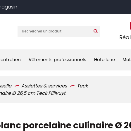
 magasin
Réal
 entretien
Vêtements professionnels
Hôtellerie
Mob
sselle
Assiettes & services
Teck
aire Ø 26,5 cm Teck Pillivuyt
lanc porcelaine culinaire Ø 