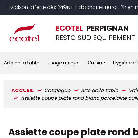
Panneau de gestion des cookies
Livraison offerte dès 249€ HT d’achat et retrait 2h en
ECOTEL
PERPIGNAN
RESTO SUD EQUIPEMENT
Arts de la table
Usage unique
Cuisine
Hygiène et
ACCUEIL
Catalogue
Arts de la table
Vai
Assiette coupe plate rond blanc porcelaine culin
Assiette coupe plate rond b