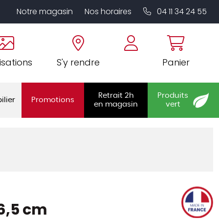
Notre magasin
Nos horaires
04 11 34 24 55
isations
S'y rendre
Panier
Retrait 2h
Produits
ilier
Promotions
en magasin
vert
26,5 cm