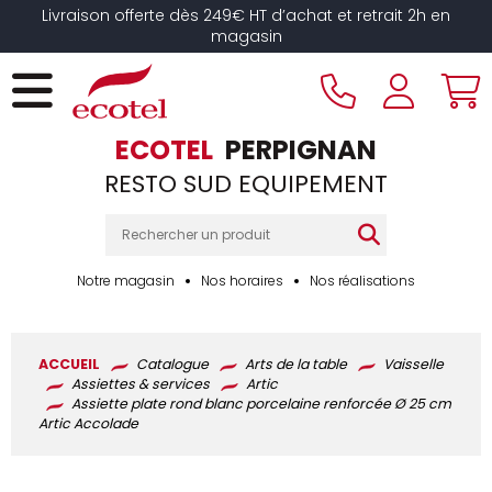
Panneau de gestion des cookies
Livraison offerte dès 249€ HT d’achat et retrait 2h en
magasin
ECOTEL
PERPIGNAN
RESTO SUD EQUIPEMENT
Notre magasin
Nos horaires
Nos réalisations
ACCUEIL
Catalogue
Arts de la table
Vaisselle
Assiettes & services
Artic
Assiette plate rond blanc porcelaine renforcée Ø 25 cm
Artic Accolade