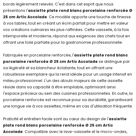
bords légèrement relevés. C'est dans cet esprit que nous
présentons l'
assiette plate rond blanc porcelaine renforcée Ø
25 cm Artic Accolade
. Ce modèle apporte une touche de finesse
à vos tables, tout en créant un écrin parfait pour mettre en valeur
vos créations culinaires les plus raffinées. Cette vaisselle, à la fois
intemporelle et moderne, répond aux exigences des chefs tout en
offrant une toile parfaite pour la gastronomie professionnelle.
Fabriquée en porcelaine renforcée, l'
assiette plate rond blanc
porcelaine renforcée Ø 25 cm Artic Accolade
se distingue par
sa légèreté et sa blancheur éclatante, tout en offrant une
robustesse exemplaire qui la rend idéale pour un usage intensif en
milieu professionnel. L'un des atouts majeurs de cette assiette
réside dans sa capacité à être empilable, optimisant ainsi
l'espace précieux au sein des cuisines professionnelles. En outre, la
porcelaine renforcée est reconnue pour sa durabilité, garantissant
une longue vie à vos assiettes, même en cas d'utilisation fréquente.
Praticité et entretien facile sont au cœur du design de l'
assiette
plate rond blanc porcelaine renforcée Ø 25 cm Artic
Accolade
. Compatible avec le lave-vaisselle et le micro-ondes,