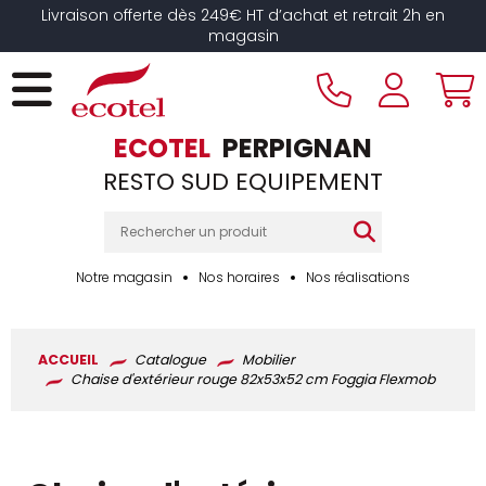
Panneau de gestion des cookies
Livraison offerte dès 249€ HT d’achat et retrait 2h en
magasin
ECOTEL
PERPIGNAN
RESTO SUD EQUIPEMENT
Notre magasin
Nos horaires
Nos réalisations
ACCUEIL
Catalogue
Mobilier
Chaise d'extérieur rouge 82x53x52 cm Foggia Flexmob