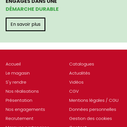
ENGAGÉS DANS UNE
DÉMARCHE DURABLE
En savoir plus
Accueil
Catalogues
Le magasin
Actualités
S'y rendre
Vidéos
Nos réalisations
CGV
Présentation
Mentions légales / CGU
Nos engagements
Données personnelles
Recrutement
Gestion des cookies