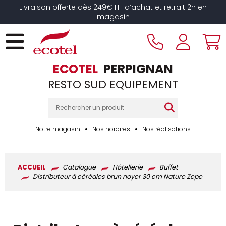
Panneau de gestion des cookies
Livraison offerte dès 249€ HT d’achat et retrait 2h en
magasin
ECOTEL
PERPIGNAN
RESTO SUD EQUIPEMENT
Notre magasin
Nos horaires
Nos réalisations
ACCUEIL
Catalogue
Hôtellerie
Buffet
Distributeur à céréales brun noyer 30 cm Nature Zepe